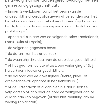
De afwezigheid moet worden gerechtvaardigd met een
geneeskundig getuigschrift dat :
- binnen 2 werkdagen vanaf het begin van de
ongeschiktheid wordt afgegeven of verzonden aan het
betrokken kantoor van het uitzendbureau (op basis van
het tijdstip van de verzending van mail of de datum van
poststempel);
- opgesteld is in een van de volgende talen (Nederlands,
Frans, Duits of Engels);
- de volgende gegevens bevat:
* de datum van het onderzoek
* de waarschijnlijke duur van de arbeidsongeschiktheid;
* of het gaat om eerste attest, een verlenging of (bij
herval) een nieuwe ongeschiktheid;
* de oorzaak van de afwezigheid (ziekte, privé- of
arbeidsongeval, opname in het ziekenhuis…)
* of de uitzendkracht al dan niet in staat is zich te
verplaatsen of zich naar de door de werkgever aan te
duiden arts kan begeven (al dan niet toelating om de
woning te verlaten)