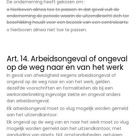
De onderneming heeft gekozen om :
o hierboven alinea toe te passen. In dat geval vult de
onderneming de periode waarin de uitzendkracht zich ter
beschikking houdt voor een bezoek van een controlearts;
o hierboven alinea niet toe te passen.
Art. 14. Arbeidsongeval of ongeval
op de weg naar en van het werk
In geval van afwezigheid wegens arbeidsongeval of
ongeval op de weg naar en van het werk, gelden
dezelfde voorschriften en formaliteiten als bij een
werkonderbreking ingevolge ziekte en ongeval anders
dan arbeidsongeval.
Elk arbeidsongeval moet zo vlug mogelijk worden gemeld
aan het uitzendkantoor.
Elk ongeval op de weg van en naar het werk moet zo vlug
mogelijk worden gemeld aan het uitzendkantoor, met
aanduiding van plaats, tijd, omstandigheden, getuigen,