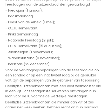
feestdagen aan de uitzendkrachten gewaarborgd :
- Nieuwjaar (1 januari);
- Paasmaandag;
- Feest van de Arbeid (1 mei);
- O.L.H. Hemelvaart;
- Pinkstermaandag;
- Nationale Feestdag (21 juli);
- O.L.V. Hemelvaart (15 augustus);
- Allerheiligen (1 november);
- Wapenstilstand (11 november);
- Kerstmis (25 december).
Voor de vervangingsbepalingen van de feestdag die op
een zondag of op een inactiviteitsdag bij de gebruiker
valt, zijn de bepalingen van de gebruiker van toepassing.
Deeltijdse uitzendkrachten met een vast werkrooster die
in een vijf- of zesdagenstelsel werken ontvangen hun
loon voor de 10 voormelde wettelijke feestdagen.
Deeltijdse uitzendkrachten die minder dan vijf of zes
dagen per week werken, hebben recht op hun normaal