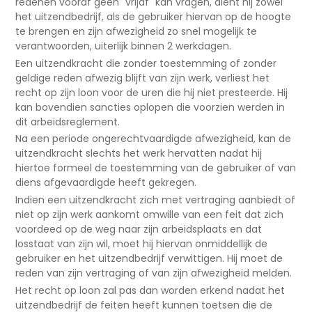
redenen vooraf geen "vrijaf" kan vragen, dient hij zowel
het uitzendbedrijf, als de gebruiker hiervan op de hoogte
te brengen en zijn afwezigheid zo snel mogelijk te
verantwoorden, uiterlijk binnen 2 werkdagen.
Een uitzendkracht die zonder toestemming of zonder
geldige reden afwezig blijft van zijn werk, verliest het
recht op zijn loon voor de uren die hij niet presteerde. Hij
kan bovendien sancties oplopen die voorzien werden in
dit arbeidsreglement.
Na een periode ongerechtvaardigde afwezigheid, kan de
uitzendkracht slechts het werk hervatten nadat hij
hiertoe formeel de toestemming van de gebruiker of van
diens afgevaardigde heeft gekregen.
Indien een uitzendkracht zich met vertraging aanbiedt of
niet op zijn werk aankomt omwille van een feit dat zich
voordeed op de weg naar zijn arbeidsplaats en dat
losstaat van zijn wil, moet hij hiervan onmiddellijk de
gebruiker en het uitzendbedrijf verwittigen. Hij moet de
reden van zijn vertraging of van zijn afwezigheid melden.
Het recht op loon zal pas dan worden erkend nadat het
uitzendbedrijf de feiten heeft kunnen toetsen die de