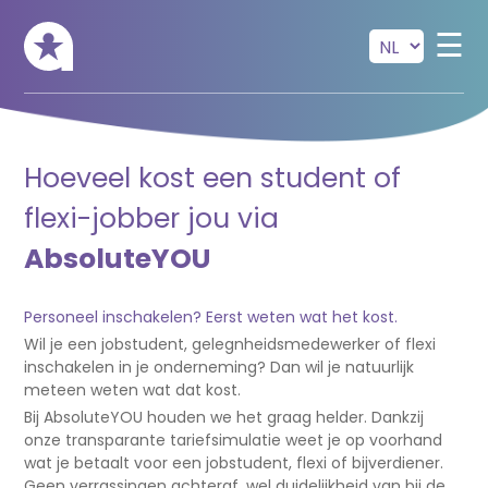
Skip to main content
☰
Hoeveel kost een student of
flexi-jobber jou via
AbsoluteYOU
Personeel inschakelen? Eerst weten wat het kost.
Wil je een jobstudent, gelegnheidsmedewerker of flexi
inschakelen in je onderneming? Dan wil je natuurlijk
meteen weten wat dat kost.
Bij AbsoluteYOU houden we het graag helder. Dankzij
onze transparante tariefsimulatie weet je op voorhand
wat je betaalt voor een jobstudent, flexi of bijverdiener.
Geen verrassingen achteraf, wel duidelijkheid van bij de