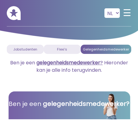
Skip to main content
☰
Jobstudenten
Flexi’s
Gelegenheidsmedewerker
Ben je een
gelegenheidsmedewerker
?
Hieronder
kan je alle info terugvinden.
Ben je een
gelegenheidsmedewerker?