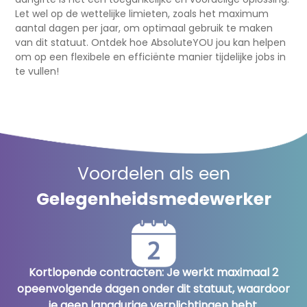
Let wel op de wettelijke limieten, zoals het maximum
aantal dagen per jaar, om optimaal gebruik te maken
van dit statuut. Ontdek hoe AbsoluteYOU jou kan helpen
om op een flexibele en efficiënte manier tijdelijke jobs in
te vullen!
Voordelen als een
Gelegenheidsmedewerker
Je wordt uitbetaald volgens het baremaloon dat
Kortlopende contracten: Je werkt maximaal 2
Extra tewerkstelling: Ideaal als je niet in
opeenvolgende dagen onder dit statuut, waardoor
aanmerking komt voor een flexi-job, maar toch
overeenstemt met de functie die je effectief
je geen langdurige verplichtingen hebt.
flexibel wilt bijverdienen.
uitvoert.