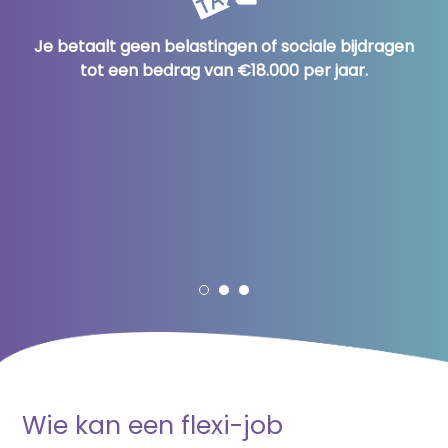
Je behoudt je rechten op pensioen, vakantiegeld
Je betaalt geen belastingen of sociale bijdragen
De inkomsten uit je flexi-job worden niet
en werkloosheidsuitkeringen, waardoor je sociale
opgenomen in je belastingaangifte en hebben
tot een bedrag van €18.000 per jaar.
geen invloed op je belastingschijf.
rechten gewaarborgd blijven.
Wie kan een flexi-job