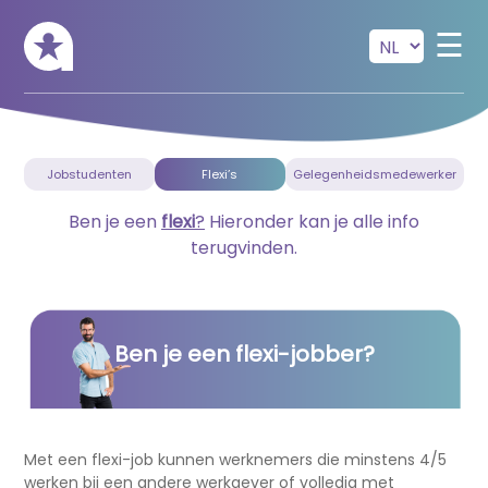
Skip to main content
☰
Jobstudenten
Flexi’s
Gelegenheidsmedewerker
Ben je een
flexi
?
Hieronder kan je alle info
terugvinden.
Ben je een flexi-jobber?
Met een flexi-job kunnen werknemers die minstens 4/5
werken bij een andere werkgever of volledig met