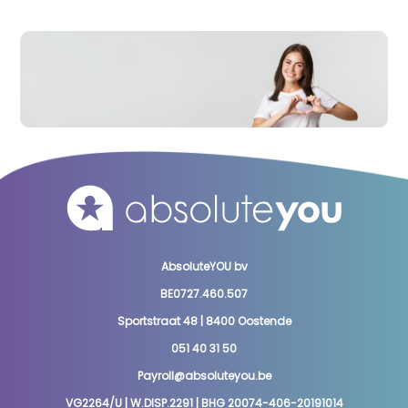
AbsoluteYOU bv
BE0727.460.507
Sportstraat 48 | 8400 Oostende
051 40 31 50
Payroll@absoluteyou.be
VG2264/U | W.DISP.2291 | BHG 20074-406-20191014