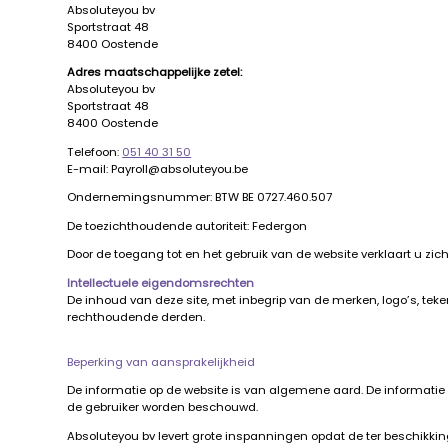
Absoluteyou bv
Sportstraat 48
8400 Oostende
Adres maatschappelijke zetel:
Absoluteyou bv
Sportstraat 48
8400 Oostende
Telefoon:
051 40 31 50
E-mail: Payroll@absoluteyou.be
Ondernemingsnummer: BTW BE 0727.460.507
De toezichthoudende autoriteit: Federgon
Door de toegang tot en het gebruik van de website verklaart u z
Intellectuele eigendomsrechten
De inhoud van deze site, met inbegrip van de merken, logo’s, teke
rechthoudende derden.
Beperking van aansprakelijkheid
De informatie op de website is van algemene aard. De informatie 
de gebruiker worden beschouwd.
Absoluteyou bv levert grote inspanningen opdat de ter beschikkin