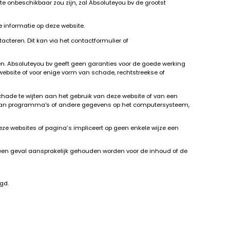
te onbeschikbaar zou zijn, zal Absoluteyou bv de grootst
e informatie op deze website.
acteren. Dit kan via het contactformulier of
en. Absoluteyou bv geeft geen garanties voor de goede werking
website of voor enige vorm van schade, rechtstreekse of
schade te wijten aan het gebruik van deze website of van een
ing van programma's of andere gegevens op het computersysteem,
eze websites of pagina’s impliceert op geen enkele wijze een
geen geval aansprakelijk gehouden worden voor de inhoud of de
gd.