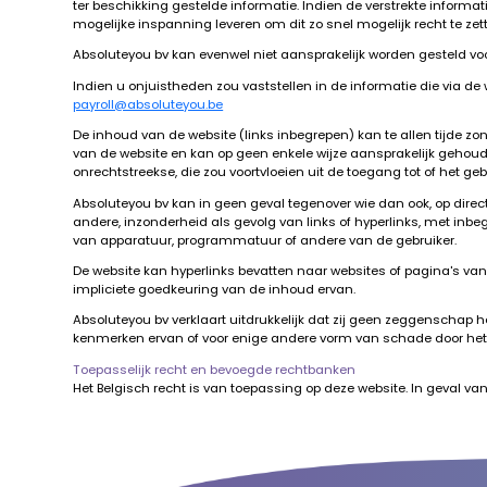
ter beschikking gestelde informatie. Indien de verstrekte informa
mogelijke inspanning leveren om dit zo snel mogelijk recht te zet
Absoluteyou bv kan evenwel niet aansprakelijk worden gesteld voo
Indien u onjuistheden zou vaststellen in de informatie die via de
payroll@absoluteyou.be
De inhoud van de website (links inbegrepen) kan te allen tijde 
van de website en kan op geen enkele wijze aansprakelijk gehoude
onrechtstreekse, die zou voortvloeien uit de toegang tot of het geb
Absoluteyou bv kan in geen geval tegenover wie dan ook, op direct
andere, inzonderheid als gevolg van links of hyperlinks, met in
van apparatuur, programmatuur of andere van de gebruiker.
De website kan hyperlinks bevatten naar websites of pagina's van 
impliciete goedkeuring van de inhoud ervan.
Absoluteyou bv verklaart uitdrukkelijk dat zij geen zeggenschap
kenmerken ervan of voor enige andere vorm van schade door het 
Toepasselijk recht en bevoegde rechtbanken
Het Belgisch recht is van toepassing op deze website. In geval va