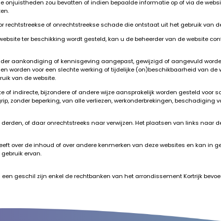
tie onjuistheden zou bevatten of indien bepaalde informatie op of via de websi
ten.
r rechtstreekse of onrechtstreekse schade die ontstaat uit het gebruik van d
 website ter beschikking wordt gesteld, kan u de beheerder van de website cont
zonder aankondiging of kennisgeving aangepast, gewijzigd of aangevuld word
n worden voor een slechte werking of tijdelijke (on)beschikbaarheid van de 
ruik van de website.
e of indirecte, bijzondere of andere wijze aansprakelijk worden gesteld voor 
begrip, zonder beperking, van alle verliezen, werkonderbrekingen, beschadig
derden, of daar onrechtstreeks naar verwijzen. Het plaatsen van links naar d
 heeft over de inhoud of over andere kenmerken van deze websites en kan in 
gebruik ervan.
n een geschil zijn enkel de rechtbanken van het arrondissement Kortrijk bevoe