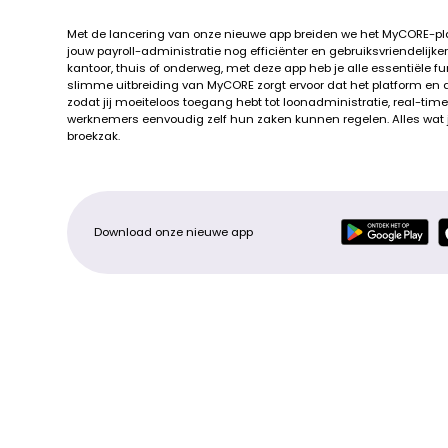
Met de lancering van onze nieuwe app breiden we het MyCORE-plat
jouw payroll-administratie nog efficiënter en gebruiksvriendelijke
kantoor, thuis of onderweg, met deze app heb je alle essentiële f
slimme uitbreiding van MyCORE zorgt ervoor dat het platform e
zodat jij moeiteloos toegang hebt tot loonadministratie, real-time
werknemers eenvoudig zelf hun zaken kunnen regelen. Alles wat je 
broekzak.
Download onze nieuwe app