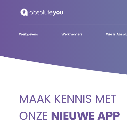
Skip to main content
Werkgevers
Werknemers
Wie is Abso
MAAK KENNIS MET
ONZE
NIEUWE APP