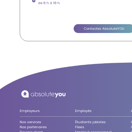
de 8 h à 18 h.
Contactez AbsoluteYOU
Employeurs
Employés
Nos services
Étudiants jobistes
Nos partenaires
Flexis