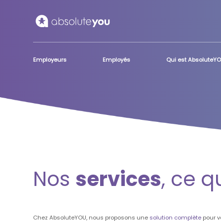
Skip to main content
Employeurs
Employés
Qui est AbsoluteY
Nos
services
, ce 
Chez AbsoluteYOU, nous proposons une
solution complète
pour v