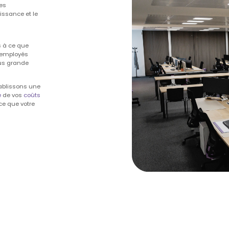
hes
issance et le
s à ce que
s employés
lus grande
tablissons une
e
de vos
coûts
 ce que votre