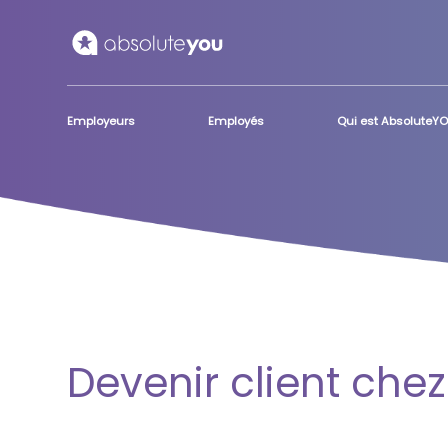
Skip to main content
Employeurs
Employés
Qui est AbsoluteY
Devenir client che