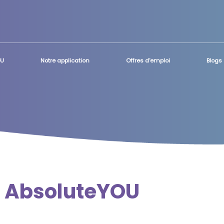
OU
Notre application
Offres d'emploi
Blogs
z
AbsoluteYOU